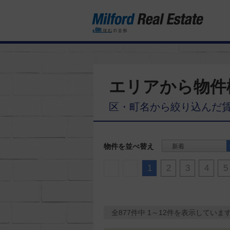
エリアから物件
区・町名から絞り込んだ
物件を並べ替え
新着
1
2
3
4
5
全877件中 1～12件を表示していま