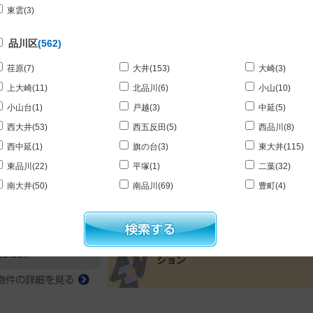
が充実。･･･
東雲
(3)
品川区
(562)
荏原
(7)
大井
(153)
大崎
(3)
上大崎
(11)
北品川
(6)
小山
(10)
ーレジデンス品川大井町403号室
小山台
(1)
戸越
(3)
中延
(5)
西大井
(53)
西五反田
(5)
西品川
(8)
西中延
(1)
旗の台
(3)
東大井
(115)
東品川
(22)
平塚
(1)
二葉
(32)
所在地：品川区二葉
12.5万円
料
南大井
(50)
南品川
(69)
豊町
(4)
横須賀線 西大井駅 徒歩9分
 15000円
おすすめPOINT!
目黒区
(62)
1DK
【Wi-Fiインターネット無料※ファ
取り
青葉台
(1)
大岡山
(2)
柿の木坂
(1)
イバーゲート】築浅高級賃貸マン
25.85㎡
ション
上目黒
(7)
五本木
(1)
下目黒
(1)
自由が丘
(1)
洗足
(11)
平町
(3)
鷹番
(2)
中央町
(1)
中町
(1)