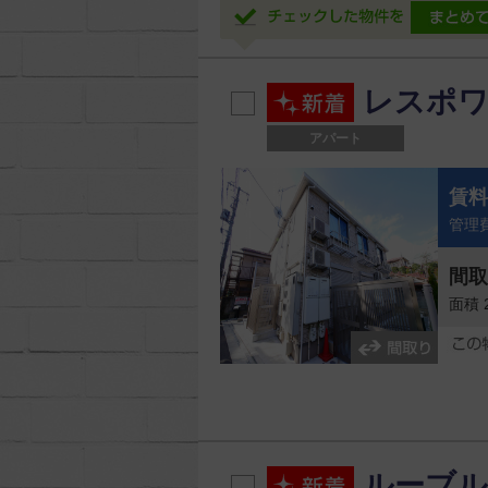
レスポワ
アパート
賃
管理費
間
面積 
ルーブル