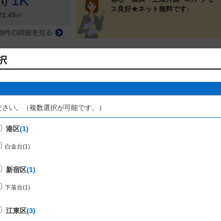
1K
取り
ス良好★ネット無料です♪
21.49㎡
ストベネフィット双葉202号室
品
ださい。（複数選択が可能です。）
港区
(1)
白金台
(1)
所在地：品川区二葉
11.7万円
料
東急大井町線 下神明駅 徒歩5分
新宿区
(1)
 6500円
おすすめPOINT!
下落合
(1)
1K
防犯カメラ 安心して生活できる物
取り
件ですよ。便利な電気コンロでお
24.47㎡
江東区
(3)
料理好きの方にはぴったりの設備