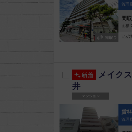
管理費
間
面積 
メイクス
井
マンション
賃
管理費