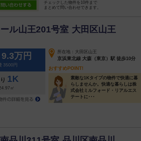
チェックした物件を10件まで
まとめて問い合わせできます。
ール山王201号室
大田区山王
所在地：大田区山王
9.3万円
料
京浜東北線 大森（東京）駅 徒歩10分
 3500円
おすすめPOINT!
1K
素敵な1Kタイプの物件で快適に暮
取り
らしませんか。快適な暮らしは株
24.97㎡
式会社ミルフォード・リアルエス
テートに･･･
南品川311号室
品川区南品川