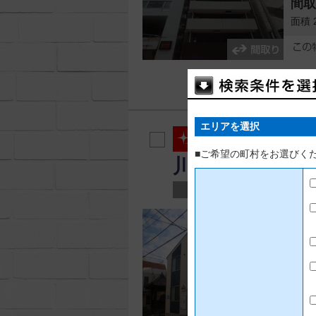
間
面積 
エリアを選択
レオネク
■ご希望の町村をお選びく
川区二葉
アパート
賃
管理費
間
面積 