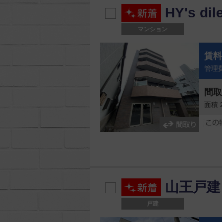
HY's di
マンション
賃
管理費
間
面積 
条件を指定
山王戸建
■ご希望の条件をお選びく
戸建
物件種別