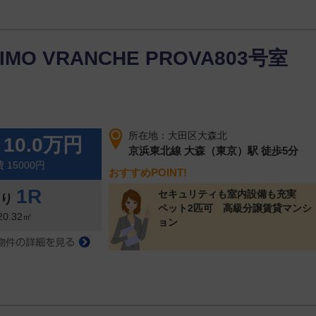
中目黒
(6)
原町
(4)
碑文谷
(1)
緑が丘
(2)
南
(3)
目黒
(1)
目黒本町
(12)
八雲
(1)
IMO VRANCHE PROVA803号室
大田区
(228)
池上
(5)
石川町
(1)
大森北
(61)
大森中
(1)
大森西
(21)
大森東
(17)
所在地：大田区大森北
10.0万円
料
蒲田
(2)
蒲田本町
(12)
北千束
(9)
京浜東北線 大森（東京）駅 徒歩5分
 15000円
久が原
(2)
山王
(44)
下丸子
(1)
おすすめPOINT!
多摩川
(1)
千鳥
(11)
中央
(2)
1R
セキュリティも室内設備も充実
取り
田園調布
(8)
西蒲田
(2)
東馬込
(2)
ペット2匹可 高級分譲賃貸マンシ
20.32㎡
ョン
南千束
(1)
南馬込
(13)
矢口
(12)
世田谷区
(8)
奥沢
(3)
尾山台
(1)
下馬
(2)
野沢
(1)
東玉川
(1)