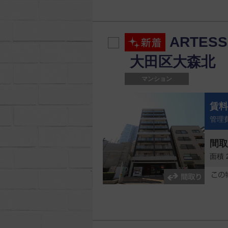
町村
ARTESS
大田区大森北
マンション
賃
管理費
間
面積 