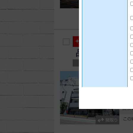
ハーモニ
品川区二葉
マンション
賃
管理費
間
面積 