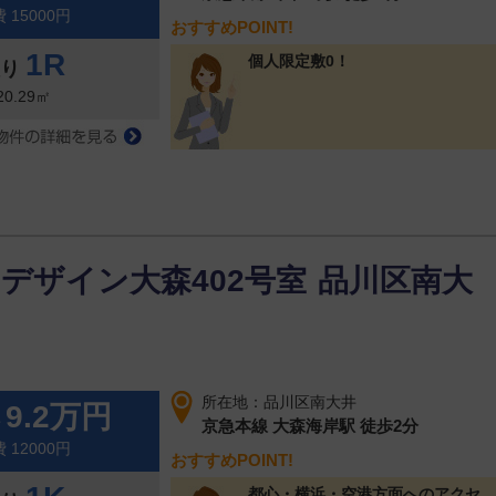
 15000円
おすすめPOINT!
1R
個人限定敷0！
取り
20.29㎡
デザイン大森402号室
品川区南大
所在地：品川区南大井
9.2万円
料
京急本線 大森海岸駅 徒歩2分
 12000円
おすすめPOINT!
都心・横浜・空港方面へのアクセ