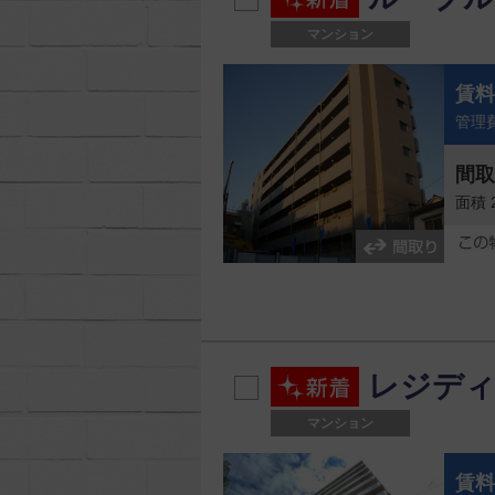
マンション
賃
管理費
間
面積 
レジディ
マンション
賃