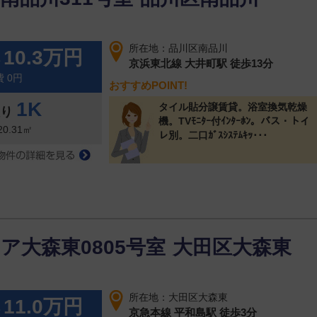
所在地：品川区南品川
10.3万円
料
京浜東北線 大井町駅 徒歩13分
 0円
おすすめPOINT!
1K
タイル貼分譲賃貸。浴室換気乾燥
取り
機。TVﾓﾆﾀｰ付ｲﾝﾀｰﾎﾝ。バス・トイ
20.31㎡
レ別。二口ｶﾞｽｼｽﾃﾑｷｯ･･･
ア大森東0805号室
大田区大森東
所在地：大田区大森東
11.0万円
料
京急本線 平和島駅 徒歩3分