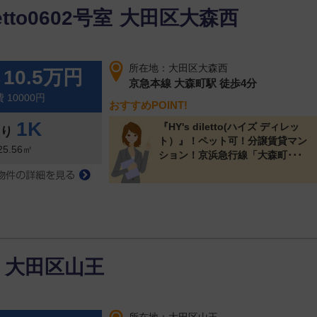
letto0602号室
大田区大森西
渋谷区
(8)
猿楽町
(2)
東
(1)
本町
(5)
所在地：大田区大森西
10.5万円
料
横浜市港北区
(3)
京急本線 大森町駅 徒歩4分
 10000円
おすすめPOINT!
下田町
(1)
箕輪町
(2)
1K
『HY's diletto(ハイズ ディレッ
取り
川崎市中原区
(1)
ト）』！ペット可！分譲賃貸マン
25.56㎡
ション！京浜急行線「大森町･･･
木月住吉町
(1)
大田区山王
ださい。（複数選択が可能です。）
マンション
アパート
一戸建／その他居住用
店舗
事務所