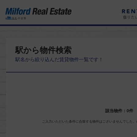
駅から物件検索
駅名から絞り込んだ賃貸物件一覧です！
該当物件：0件
ご入力いただいた条件に合致する物件はございませんでした。