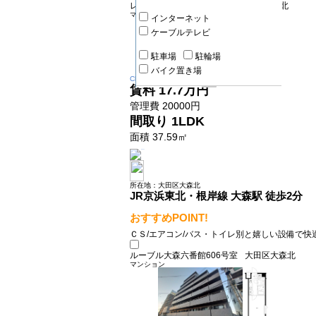
レジディア大森Ⅲ1102号室
大田区大森北
マンション
インターネット
ケーブルテレビ
駐車場
駐輪場
バイク置き場
Change
賃料
17.7万円
管理費 20000円
間取り
1LDK
面積 37.59㎡
所在地：大田区大森北
JR京浜東北・根岸線 大森駅 徒歩2分
おすすめPOINT!
ＣＳ/エアコン/バス・トイレ別と嬉しい設備で快
ルーブル大森六番館606号室
大田区大森北
マンション