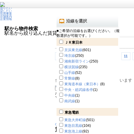
借りたい
貸したい
売買事業
店舗案内
企業情報
沿線を選択
駅から物件検索
■ご希望の沿線をお選びください。（複
駅名から絞り込んだ賃貸物件一覧です！
数選択が可能です。）
ＪＲ東日本
京浜東北線
(601)
埼京線
(250)
<<
<
7
8
9
10
11
湘南新宿ライン
(250)
横須賀線
(235)
山手線
(52)
常磐線
(8)
全872件中 157～168件を表示しています
東海道本線（東日本）
(8)
中央・総武線各停
(1)
ルーブル大森西507号室
大田区大森西
中央線
(1)
マンション
南武線
(1)
東急電鉄
東急大井町線
(501)
Change
東急目黒線
(104)
賃料
11.7万円
東急池上線
(92)