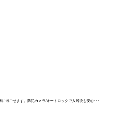
適に過ごせます。防犯カメラ/オートロックで入居後も安心･･･