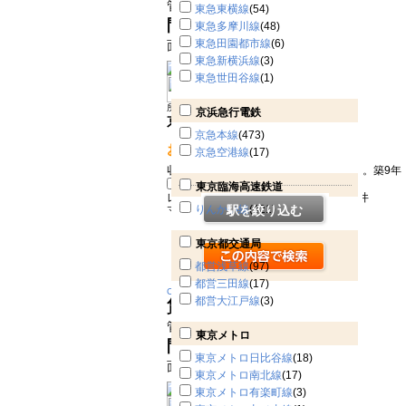
管理費 8000円
東急東横線
(54)
間取り
1K
東急多摩川線
(48)
東急田園都市線
(6)
面積 25.46㎡
東急新横浜線
(3)
東急世田谷線
(1)
所在地：大田区大森西
京浜急行電鉄
京急本線 平和島駅 徒歩10分
京急本線
(473)
おすすめPOINT!
京急空港線
(17)
収納有とステキな設備が充実しています。築9年・
東京臨海高速鉄道
レオパレス東大井303号室
品川区東大井
りんかい線
駅を絞り込む
(421)
マンション
東京都交通局
都営浅草線
(97)
都営三田線
(17)
Change
都営大江戸線
(3)
賃料
12.2万円
管理費 6500円
東京メトロ
間取り
1K
東京メトロ日比谷線
(18)
面積 21㎡
東京メトロ南北線
(17)
東京メトロ有楽町線
(3)