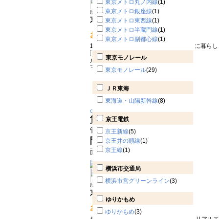
東京メトロ丸ノ内線
(1)
東京メトロ銀座線
(1)
所在地：品川区東大井
京急本線 鮫洲駅 徒歩4分
東京メトロ東西線
(1)
東京メトロ半蔵門線
(1)
おすすめPOINT!
東京メトロ副都心線
(1)
1K・21.00㎡・２Ｆ以上のお部屋で快適に暮らし
東京モノレール
ルーブル大森西207号室
大田区大森西
マンション
東京モノレール
(29)
ＪＲ東海
東海道・山陽新幹線
(8)
Change
賃料
11.6万円
京王電鉄
管理費 8000円
京王新線
(5)
間取り
1K
京王井の頭線
(1)
京王線
(1)
面積 25.46㎡
横浜市交通局
横浜市営グリーンライン
(3)
所在地：大田区大森西
京急本線 平和島駅 徒歩10分
ゆりかもめ
おすすめPOINT!
ゆりかもめ
(3)