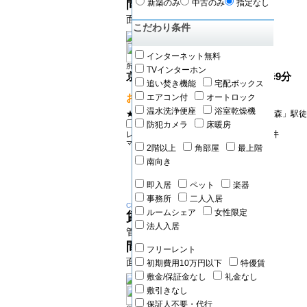
間取り
1R
新築のみ
中古のみ
指定なし
面積 26.13㎡
こだわり条件
インターネット無料
所在地：大田区山王
TVインターホン
京浜東北線 大森（東京）駅 徒歩9分
追い焚き機能
宅配ボックス
おすすめPOINT!
エアコン付
オートロック
温水洗浄便座
浴室乾燥機
★分譲賃貸マンション★京浜東北線「大森」駅徒
防犯カメラ
床暖房
レオパレス東大井302号室
品川区東大井
マンション
2階以上
角部屋
最上階
南向き
即入居
ペット
楽器
事務所
二人入居
Change
ルームシェア
女性限定
賃料
12.2万円
法人入居
管理費 6500円
間取り
1K
フリーレント
面積 21㎡
初期費用10万円以下
特優賃
敷金/保証金なし
礼金なし
敷引きなし
保証人不要・代行