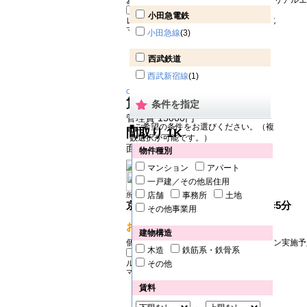
お部屋探しなら株式会社ミルフォード・リアルエス
小田急電鉄
レジディア大森1101号室
大田区大森北
マンション
小田急線
(3)
西武鉄道
西武新宿線
(1)
Change
賃料
12.3万円
条件を指定
管理費 15000円
■ご希望の条件をお選びください。（複
間取り
1K
数選択が可能です。）
面積 20.34㎡
物件種別
マンション
アパート
一戸建／その他居住用
店舗
事務所
土地
所在地：大田区大森北
京浜東北線 大森（東京）駅 徒歩5分
その他事業用
おすすめPOINT!
建物構造
個人限定敷０！2026年8月リノベーション実施
木造
鉄筋系・鉄骨系
ルーブル大森西411号室
大田区大森西
その他
マンション
賃料