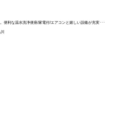
便利な温水洗浄便座/家電付/エアコンと嬉しい設備が充実･･･
品川