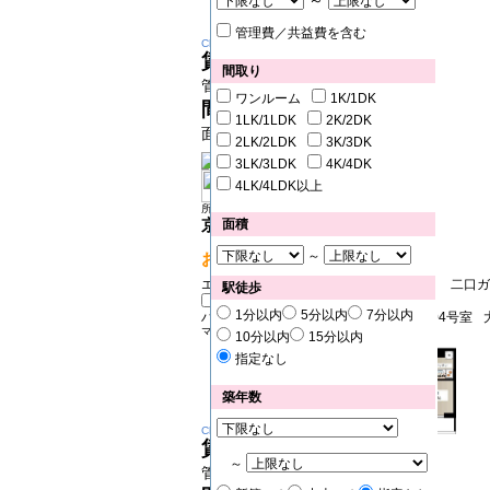
～
管理費／共益費を含む
Change
賃料
11.7万円
間取り
管理費 8000円
ワンルーム
1K/1DK
間取り
1K
1LK/1LDK
2K/2DK
面積 25.46㎡
2LK/2LDK
3K/3DK
3LK/3LDK
4K/4DK
4LK/4LDK以上
所在地：大田区大森西
京急本線 平和島駅 徒歩10分
面積
～
おすすめPOINT!
エアコン エレベーター オートロック 二口ガ
駅徒歩
1分以内
5分以内
7分以内
ハーモニーレジデンス大森山王#0020404号室
マンション
10分以内
15分以内
指定なし
築年数
Change
賃料
10.25万円
～
管理費 10000円