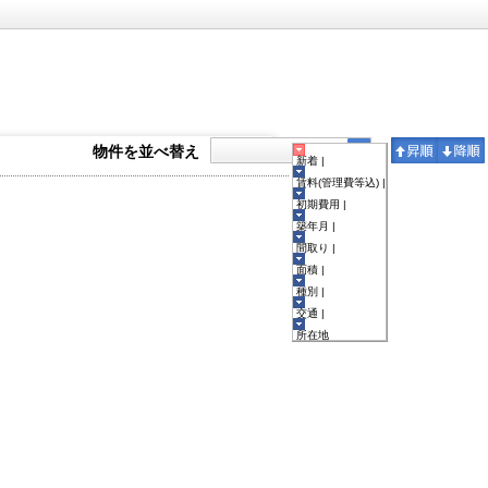
物件を並べ替え
新着 |
賃料(管理費等込) |
初期費用 |
築年月 |
間取り |
面積 |
種別 |
交通 |
所在地