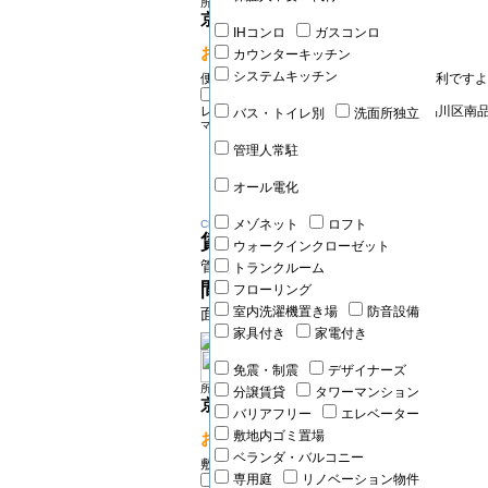
所在地：品川区東大井
京急本線 鮫洲駅 徒歩4分
IHコンロ
ガスコンロ
おすすめPOINT!
カウンターキッチン
システムキッチン
便利な電気コンロでお料理にも非常に便利ですよ。
レジディア南品川プレイス0203号室
品川区南
バス・トイレ別
洗面所独立
マンション
管理人常駐
オール電化
メゾネット
ロフト
Change
賃料
11.0万円
ウォークインクローゼット
管理費 20000円
トランクルーム
間取り
1K
フローリング
室内洗濯機置き場
防音設備
面積 20.09㎡
家具付き
家電付き
免震・制震
デザイナーズ
所在地：品川区南品川
分譲賃貸
タワーマンション
京急本線 青物横丁駅 徒歩2分
バリアフリー
エレベーター
敷地内ゴミ置場
おすすめPOINT!
ベランダ・バルコニー
敷金・礼金0ヶ月(個人契約限定)！
専用庭
リノベーション物件