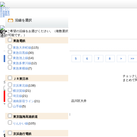
借りたい
貸したい
売買事業
店舗案内
企業情報
沿線を選択
■ご希望の沿線をお選びください。（複数選択
駅近徒歩５分物件 一覧
が可能です。）
通勤・通学。やっぱり便利な駅近
東急電鉄
東急大井町線
(115)
東急目黒線
(30)
東急池上線
(14)
<<
<
1
2
3
4
5
6
7
8
>
>>
東急多摩川線
(12)
東急東横線
(7)
チェック
ＪＲ東日本
まとめて
全310件中 1～12件を表示しています
京浜東北線
(138)
横須賀線
(21)
埼京線
(21)
レジディア大井町Ⅱ0505号室
品川区大井
湘南新宿ライン
(21)
マンション
山手線
(5)
東京臨海高速鉄道
りんかい線
(105)
Change
京浜急行電鉄
賃料
18.6万円