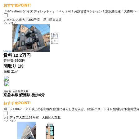
おすすめPOINT!
『HY's diletto(ハイズ ディレット）』！ペット可！分譲賃貸マンション！京浜急行線「大森町･･･
レオパレス東大井303号室
品川区東大井
マンション
Change
賃料
12.2万円
管理費 6500円
間取り
1K
面積 21㎡
所在地：品川区東大井
京急本線 鮫洲駅 徒歩4分
おすすめPOINT!
1K・21.00㎡・２Ｆ以上のお部屋で快適に暮らしませんか。給湯/バス・トイレ別/家具付/室内洗濯
レジディア大森1101号室
大田区大森北
マンション