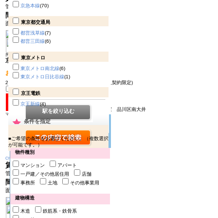
京急本線
(70)
管理費 20000円
間取り
1R
東京都交通局
面積 33.41㎡
都営浅草線
(7)
都営三田線
(6)
所在地：品川区大井
東京メトロ
京浜東北線 大井町駅 徒歩5分
東京メトロ南北線
(6)
おすすめPOINT!
東京メトロ日比谷線
(1)
2026年9月リノベーション完工予定／敷金0(個人契約限定)
京王電鉄
京王新線
(4)
ＨＹ’ｓ 品川南大井1001号室
品川区南大井
駅を絞り込む
マンション
条件を指定
■ご希望の条件をお選びください。（複数選択
が可能です。）
物件種別
Change
賃料
10.5万円
マンション
アパート
管理費 10000円
一戸建／その他居住用
店舗
間取り
1K
事務所
土地
その他事業用
面積 20.02㎡
建物構造
木造
鉄筋系・鉄骨系