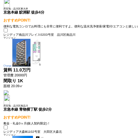
所在地：品川区東大井
京急本線 鮫洲駅 徒歩4分
おすすめPOINT!
便利な電気コンロでお料理にも非常に便利ですよ。便利な温水洗浄便座/家電付/エアコンと嬉しい設
レジディア南品川プレイス0203号室
品川区南品川
マンション
Change
賃料
11.0万円
管理費 20000円
間取り
1K
面積 20.09㎡
所在地：品川区南品川
京急本線 青物横丁駅 徒歩2分
おすすめPOINT!
敷金・礼金0ヶ月(個人契約限定)！
レジディア大森Ⅲ1102号室
大田区大森北
マンション