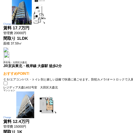
Change
賃料
17.7万円
管理費 20000円
間取り
1LDK
面積 37.59㎡
所在地：大田区大森北
JR京浜東北・根岸線 大森駅 徒歩2分
おすすめPOINT!
ＣＳ/エアコン/バス・トイレ別と嬉しい設備で快適に過ごせます。防犯カメラ/オートロックで入居
レジディア大森1402号室
大田区大森北
マンション
Change
賃料
12.4万円
管理費 15000円
間取り
1K