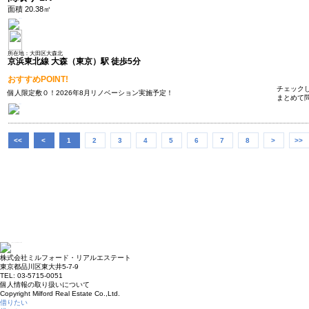
面積 20.38㎡
所在地：大田区大森北
京浜東北線 大森（東京）駅 徒歩5分
おすすめPOINT!
チェック
個人限定敷０！2026年8月リノベーション実施予定！
まとめて
<<
<
1
2
3
4
5
6
7
8
>
>>
株式会社ミルフォード・リアルエステート
東京都品川区東大井5-7-9
TEL: 03-5715-0051
個人情報の取り扱いについて
Copyright Milford Real Estate Co.,Ltd.
借りたい