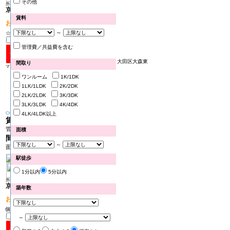
その他
所在地：品川区南大井
京急本線 立会川駅 徒歩2分
賃料
おすすめPOINT!
～
☆インターネット（Wi-Fi）無料 ☆駅近物件
管理費／共益費を含む
レジディア大森東0805号室
大田区大森東
間取り
マンション
ワンルーム
1K/1DK
1LK/1LDK
2K/2DK
2LK/2LDK
3K/3DK
3LK/3LDK
4K/4DK
Change
4LK/4LDK以上
賃料
11.0万円
管理費 15000円
面積
間取り
1R
～
面積 20.29㎡
駅徒歩
1分以内
5分以内
所在地：大田区大森東
京急本線 平和島駅 徒歩3分
築年数
おすすめPOINT!
個人限定敷0！
～