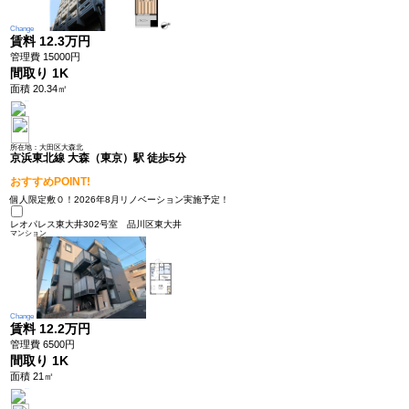
Change
賃料
12.3万円
管理費 15000円
間取り
1K
面積 20.34㎡
所在地：大田区大森北
京浜東北線 大森（東京）駅 徒歩5分
おすすめPOINT!
個人限定敷０！2026年8月リノベーション実施予定！
レオパレス東大井302号室
品川区東大井
マンション
Change
賃料
12.2万円
管理費 6500円
間取り
1K
面積 21㎡