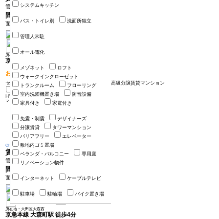
システムキッチン
管理費 15000円
間取り
1R
バス・トイレ別
洗面所独立
面積 20.32㎡
管理人常駐
オール電化
所在地：大田区大森北
京浜東北線 大森（東京）駅 徒歩5分
メゾネット
ロフト
おすすめPOINT!
ウォークインクローゼット
セキュリティも室内設備も充実 ペット2匹可 高級分譲賃貸マンション
トランクルーム
フローリング
室内洗濯機置き場
防音設備
HY's diletto0602号室
大田区大森西
マンション
家具付き
家電付き
免震・制震
デザイナーズ
分譲賃貸
タワーマンション
バリアフリー
エレベーター
敷地内ゴミ置場
Change
賃料
10.5万円
ベランダ・バルコニー
専用庭
管理費 10000円
リノベーション物件
間取り
1K
面積 25.56㎡
インターネット
ケーブルテレビ
駐車場
駐輪場
バイク置き場
所在地：大田区大森西
京急本線 大森町駅 徒歩4分