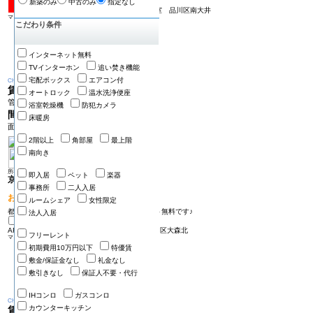
新築のみ
中古のみ
指定なし
メイクスデザイン大森402号室
品川区南大井
マンション
こだわり条件
インターネット無料
TVインターホン
追い焚き機能
宅配ボックス
エアコン付
Change
賃料
9.2万円
オートロック
温水洗浄便座
管理費 12000円
浴室乾燥機
防犯カメラ
間取り
1K
床暖房
面積 21.49㎡
2階以上
角部屋
最上階
南向き
所在地：品川区南大井
即入居
ペット
楽器
京急本線 大森海岸駅 徒歩2分
事務所
二人入居
おすすめPOINT!
ルームシェア
女性限定
都心・横浜・空港方面へのアクセス良好★ネット無料です♪
法人入居
ARTESSIMO VRANCHE PROVA803号室
大田区大森北
フリーレント
マンション
初期費用10万円以下
特優賃
敷金/保証金なし
礼金なし
敷引きなし
保証人不要・代行
IHコンロ
ガスコンロ
Change
カウンターキッチン
賃料
10.0万円