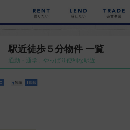
駅近徒歩５分物件 一覧
通勤・通学。やっぱり便利な駅近