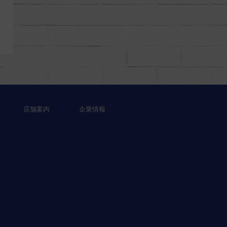
エアコン付
店舗案内
企業情報
女性限定
法人入居
金なし
敷引きなし