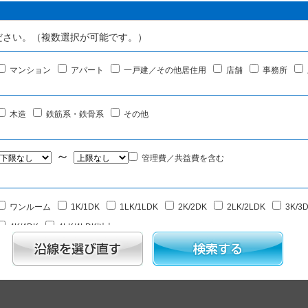
ださい。（複数選択が可能です。）
所在地：大田区蒲田
25.0万円
料
京浜東北線 蒲田駅 徒歩5分
マンション
アパート
一戸建／その他居住用
店舗
事務所
 15000円
おすすめPOINT!
2LDK
礼金０。ネット無料。駅近。築浅
取り
木造
鉄筋系・鉄骨系
その他
で設備充実。各戸に個別宅配ボッ
50.52㎡
クスとして使えるトランクスペー
ス付き。
～
管理費／共益費を含む
ワンルーム
1K/1DK
1LK/1LDK
2K/2DK
2LK/2LDK
3K/3
4K/4DK
4LK/4LDK以上
チェックした物件を10件まで
まとめて問い合わせできます。
～
1分以内
5分以内