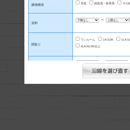
木造
鉄筋系・鉄骨系
その
建物構造
～
賃料
ワンルーム
1K/1DK
1LK/1
間取り
4LK/4LDK以上
～
面積
1分以内
5分以内
駅徒歩
～
築年数
新築のみ
中古のみ
指定なし
インターネット無料
TVインタ